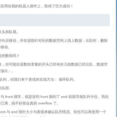
其应用在我的机器人插件上，取得了巨大成功！
记队头和队尾。
 指针向后移动，并在该指针对应的数据空间上填上数据；出队时，删除
向后移动。
性的数组吗？
新内容，但可能在该数组变量的开头已经有好几组数据已经出队，数据空
假溢出」。
置该队列，但我们有个更优的实现方法： 循环队列。
到头部。
ont 撞车，或是误判 front 跑到了 end 前面导致队列卡住。而此
搞不好就会真的 overflow 了。
ont 与 end 指针大小与差值来确认队列情况。你也可以再使用一个