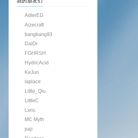
我的朋友们
AdlerED
Aizecraft
bangbang93
DaiDr
FGHRSH
HydricAcid
KeJun
laplace
Little_Qiu
LittleC
Lxns
MC Myth
paji