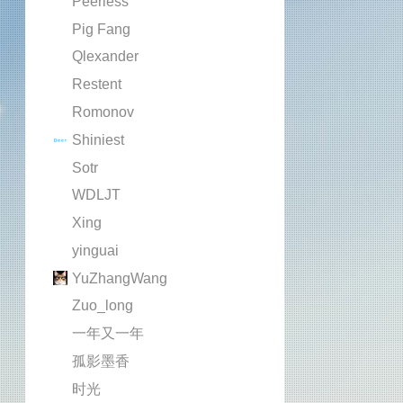
Peerless
Pig Fang
Qlexander
Restent
Romonov
Shiniest
Sotr
WDLJT
Xing
yinguai
YuZhangWang
Zuo_long
一年又一年
孤影墨香
时光