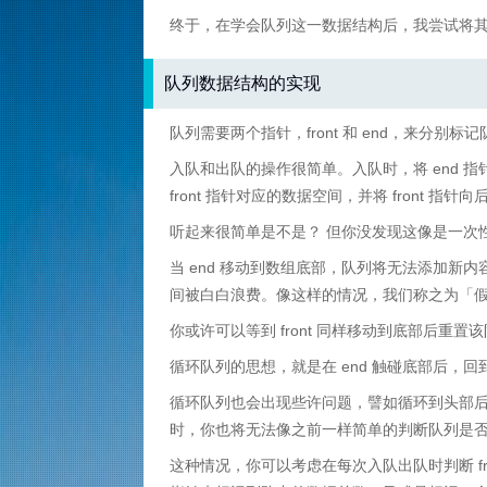
终于，在学会队列这一数据结构后，我尝试将
队列数据结构的实现
队列需要两个指针，front 和 end，来分别标
入队和出队的操作很简单。入队时，将 end
front 指针对应的数据空间，并将 front 指针
听起来很简单是不是？ 但你没发现这像是一次
当 end 移动到数组底部，队列将无法添加
间被白白浪费。像这样的情况，我们称之为「
你或许可以等到 front 同样移动到底部后重
循环队列的思想，就是在 end 触碰底部后，回
循环队列也会出现些许问题，譬如循环到头部后与 fr
时，你也将无法像之前一样简单的判断队列是否已满，
这种情况，你可以考虑在每次入队出队时判断 fr