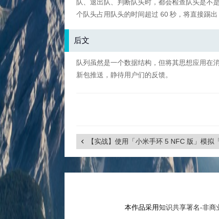
队、退出队、判断队头时，都会检查队头是不是
个队头占用队头的时间超过 60
秒，将直接踢出
后文
队列虽然是一个数据结构，但将其思想应用在
新包推送，静待用户们的反馈。
【实战】使用「小米手环 5 NFC 版」模
本作品采用
知识共享署名-非商业