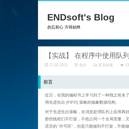
ENDsoft's Blog
勿忘初心 方得始终
【实战】 在程序中使用队
27,02,2021
杂文
暂无回复
13
前言
近日，在我的编程书上学习到了一种我之前未了
用先进先出
(FIFO)
策略的抽象数据结构。
对于先进先出策略，在消息处理队列上应用再
那些线程们不打架，不抢占同一个全局变量，
语言的
“许可区”，但是只能做到不打架，不能