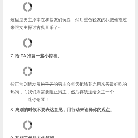
这里是男主原本在和基友们玩耍，然后重色轻友的我把他拖过
来跟女主探讨古典音乐了~
7
.
给 TA 准备一些小惊喜。
按正常剧情发展
挨千刀
的男主会每天把钱花光用来买最好吃的
热狗，而我们则需要阻止男主，然后存钱送给女主一个
————迷你钢琴！
8.
离别的时候不要表达意见，用行动来诠释你的观点。
9.
互相了解对方的领域。