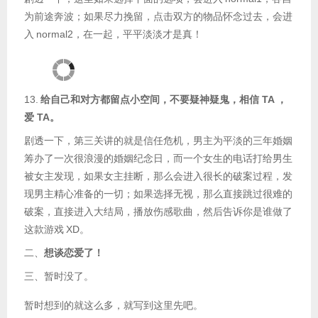
为前途奔波；如果尽力挽留，点击双方的物品怀念过去，会进
入
normal2，在一起，平平淡淡才是真！
13.
给自己和对方都留点小空间，不要疑神疑鬼，相信 TA ，
爱 TA。
剧透一下，第三关讲的就是信任危机，男主为平淡的三年婚姻
筹办了一次很浪漫的婚姻纪念日，而一个女生的电话打给男生
被女主发现，如果女主挂断，那么会进入很长的破案过程，发
现男主精心准备的一切；如果选择无视，那么直接跳过很难的
破案，直接进入大结局，播放伤感歌曲，然后告诉你是谁做了
这款游戏
XD。
二、
想谈恋爱了！
三、暂时没了。
暂时想到的就这么多，就写到这里先吧。